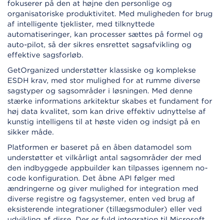
fokuserer på den at højne den personlige og
organisatoriske produktivitet. Med muligheden for brug
af intelligente tjeklister, med tilknyttede
automatiseringer, kan processer sættes på formel og
auto-pilot, så der sikres ensrettet sagsafvikling og
effektive sagsforløb.
GetOrganized understøtter klassiske og komplekse
ESDH krav, med stor mulighed for at rumme diverse
sagstyper og sagsområder i løsningen. Med denne
stærke informations arkitektur skabes et fundament for
høj data kvalitet, som kan drive effektiv udnyttelse af
kunstig intelligens til at høste viden og indsigt på en
sikker måde.
Platformen er baseret på en åben datamodel som
understøtter et vilkårligt antal sagsområder der med
den indbyggede appbuilder kan tilpasses igennem no-
code konfiguration. Det åbne API følger med
ændringerne og giver mulighed for integration med
diverse registre og fagsystemer, enten ved brug af
eksisterende integrationer (tillægsmoduler) eller ved
udvikling af disse. Der er fuld integration til Microsoft